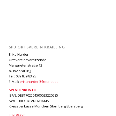
SPD ORTSVEREIN KRAILLING
Erika Harder
Ortsvereinsvorsitzende
Margaretenstraße 12
82152 Krailling
Tel.: 089 859 83 25
E-Mail:
erikaharder@freenet.de
SPENDENKONTO
IBAN: DE81702501500023220585
SWIFT-BIC: BYLADEM1KMS
Kreissparkasse München Starnberg Ebersberg
Impressum